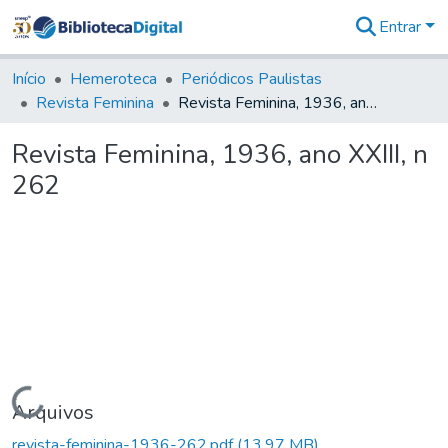
Entrar
Comunidades
&
Início
Hemeroteca
Periódicos Paulistas
Coleções
Revista Feminina
Revista Feminina, 1936, ano XXIII, n 262
Tudo na
Biblioteca
Revista Feminina, 1936, ano XXIII, n
Digital
262
Estatísticas
Carregando...
Arquivos
revista-feminina-1936-262.pdf
(13,97 MB)