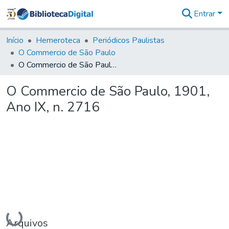
Entrar
Comunidades
&
Início
Hemeroteca
Periódicos Paulistas
Coleções
O Commercio de São Paulo
Tudo na
O Commercio de São Paulo, 1901, Ano IX, n. 2716
Biblioteca
Digital
O Commercio de São Paulo, 1901,
Estatísticas
Ano IX, n. 2716
Carregando...
Arquivos