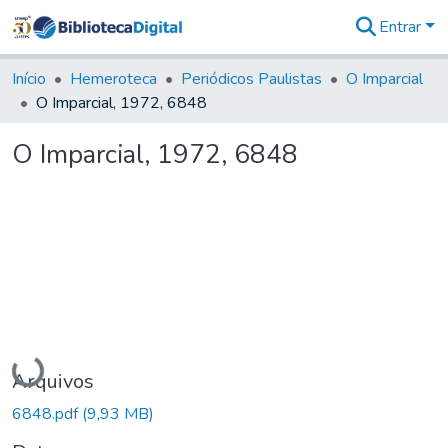
Entrar
Comunidades
&
Início
Hemeroteca
Periódicos Paulistas
O Imparcial
Coleções
O Imparcial, 1972, 6848
Tudo na
Biblioteca
O Imparcial, 1972, 6848
Digital
Estatísticas
Carregando...
Arquivos
6848.pdf
(9,93 MB)