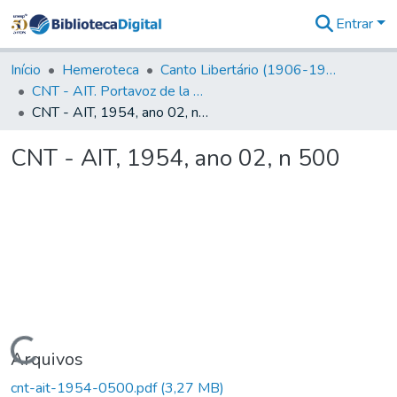
Entrar
Comunidades
&
Início
Hemeroteca
Canto Libertário (1906-1995)
Coleções
CNT - AIT. Portavoz de la C.N.T de España en el Exilio
Tudo na
CNT - AIT, 1954, ano 02, n 500
Biblioteca
Digital
CNT - AIT, 1954, ano 02, n 500
Estatísticas
Carregando...
Arquivos
cnt-ait-1954-0500.pdf
(3,27 MB)