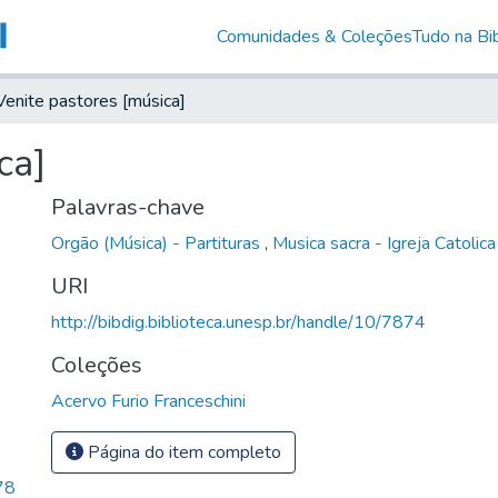
Comunidades & Coleções
Tudo na Bib
Venite pastores [música]
ca]
Palavras-chave
Orgão (Música) - Partituras
,
Musica sacra - Igreja Catolica
URI
http://bibdig.biblioteca.unesp.br/handle/10/7874
Coleções
Acervo Furio Franceschini
Página do item completo
78