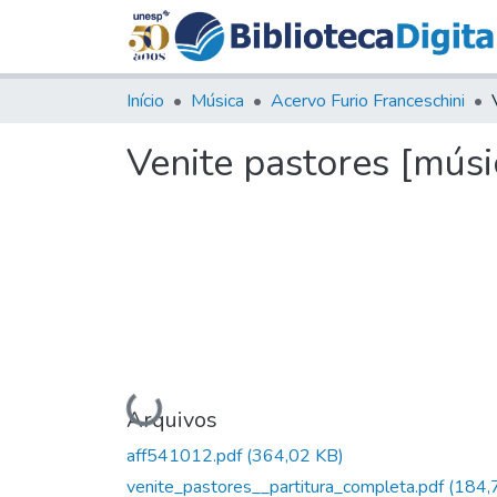
Início
Música
Acervo Furio Franceschini
Venite pastores [músi
Carregando...
Arquivos
aff541012.pdf
(364,02 KB)
venite_pastores__partitura_completa.pdf
(184,