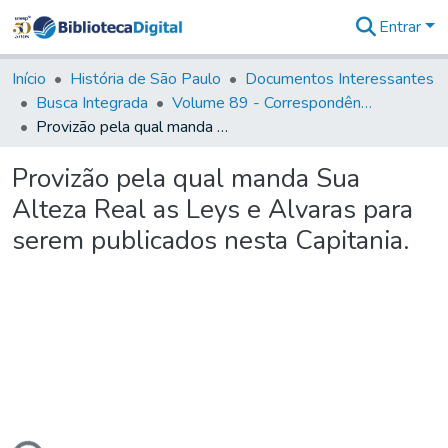
Entrar
Comunidades
&
Início
História de São Paulo
Documentos Interessantes
Coleções
Busca Integrada
Volume 89 - Correspondência do então Governador e Capitão General de São Paulo, Antonio Manoel de Mello Castro (1797-1802)
Tudo na
Provizão pela qual manda Sua Alteza Real as Leys e Alvaras para serem publicados nesta Capitania.
Biblioteca
Digital
Provizão pela qual manda Sua
Estatísticas
Alteza Real as Leys e Alvaras para
serem publicados nesta Capitania.