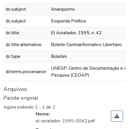
dc.subject
Anarquismo
dc.subject
Esquerda Política
dc.title
El Acratador, 1995, n. 42
dc.title.alternative
Boletin Contrainformativo Libertario
dc.type
Boletim
UNESP, Centro de Documentação e Ap
dcterms.provenance
Pesquisa (CEDAP)
Arquivos
Pacote original
Agora exibindo
1 - 1 de 1
Nome:
el-acratador-1995-0042.pdf