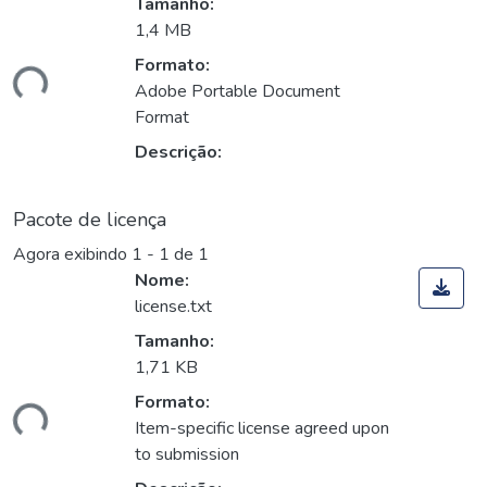
Tamanho:
1,4 MB
Formato:
ando...
Adobe Portable Document
Format
Descrição:
Pacote de licença
Agora exibindo
1 - 1 de 1
Nome:
license.txt
Tamanho:
1,71 KB
Formato:
ando...
Item-specific license agreed upon
to submission