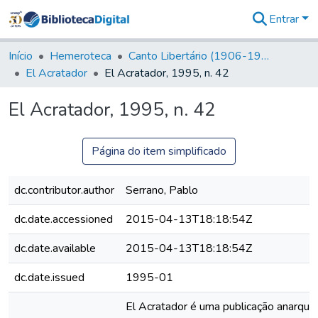
Entrar
Comunidades
&
Início
Hemeroteca
Canto Libertário (1906-1995)
Coleções
El Acratador
El Acratador, 1995, n. 42
Tudo na
Biblioteca
El Acratador, 1995, n. 42
Digital
Estatísticas
Página do item simplificado
dc.contributor.author
Serrano, Pablo
dc.date.accessioned
2015-04-13T18:18:54Z
dc.date.available
2015-04-13T18:18:54Z
dc.date.issued
1995-01
El Acratador é uma publicação anarquis