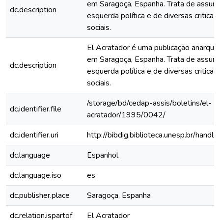
em Saragoça, Espanha. Trata de assun
dc.description
esquerda política e de diversas criticas 
sociais.
El Acratador é uma publicação anarquis
em Saragoça, Espanha. Trata de assun
dc.description
esquerda política e de diversas criticas 
sociais.
/storage/bd/cedap-assis/boletins/el-
dc.identifier.file
acratador/1995/0042/
dc.identifier.uri
http://bibdig.biblioteca.unesp.br/hand
dc.language
Espanhol
dc.language.iso
es
dc.publisher.place
Saragoça, Espanha
dc.relation.ispartof
El Acratador