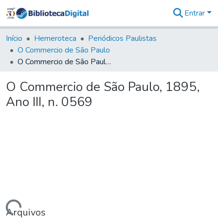
Entrar
Comunidades
&
Início
Hemeroteca
Periódicos Paulistas
Coleções
O Commercio de São Paulo
Tudo na
O Commercio de São Paulo, 1895, Ano III, n. 0569
Biblioteca
Digital
O Commercio de São Paulo, 1895,
Estatísticas
Ano III, n. 0569
Arquivos