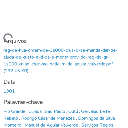
Carregando...
Arquivos
reg-de-hua-ordem-de-3s000-crus-q-se-manda-dar-de-
ajuda-de-custo-a-d-da-s-montr-prov-do-reg-do-gr-
1s000-cr-ao-escrivao-delle-m-de-aguiar-valverde.pdf
(232,45 KB)
Data
1901
Palavras-chave
Rio Grande
,
Cuiabá
,
São Paulo
,
Outú
,
Gervásio Leite
Rebelo
,
Rodrigo César de Menezes
,
Domingos da Silva
Monteiro
,
Manuel de Aguiar Valverde
,
Serviços Régios
,