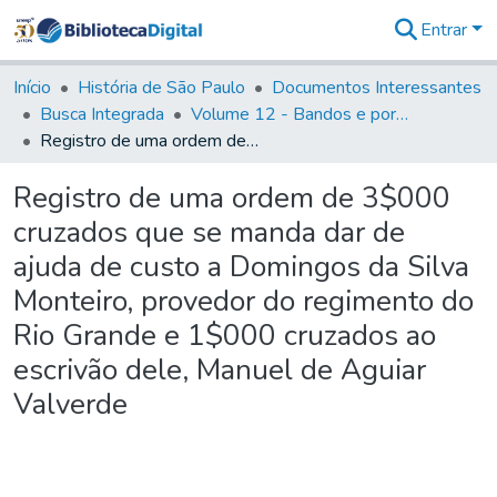
Entrar
Comunidades
&
Início
História de São Paulo
Documentos Interessantes
Coleções
Busca Integrada
Volume 12 - Bandos e portarias de Rodrigo César de Menezes
Tudo na
Registro de uma ordem de 3$000 cruzados que se manda dar de ajuda de custo a Domingos da Silva Monteiro, provedor do regimento do Rio Grande e 1$000 cruzados ao escrivão dele, Manuel de Aguiar Valverde
Biblioteca
Digital
Registro de uma ordem de 3$000
Estatísticas
cruzados que se manda dar de
ajuda de custo a Domingos da Silva
Monteiro, provedor do regimento do
Rio Grande e 1$000 cruzados ao
escrivão dele, Manuel de Aguiar
Valverde