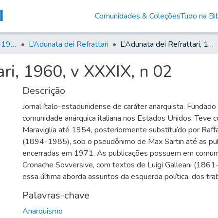
Comunidades & Coleções
Tudo na Bib
Canto Libertário (1906-1995)
L’Adunata dei Refrattari
L’Adunata dei Refrattari, 1960, v XXXIX, n 02
ari, 1960, v XXXIX, n 02
Descrição
Jornal ítalo-estadunidense de caráter anarquista. Fundad
comunidade anárquica italiana nos Estados Unidos. Teve 
Maraviglia até 1954, posteriormente substituído por Raff
(1894-1985), sob o pseudônimo de Max Sartin até as pu
encerradas em 1971. As publicações possuem em comum
Cronache Sovversive, com textos de Luigi Galleani (1861
essa última aborda assuntos da esquerda política, dos tra
Palavras-chave
Anarquismo