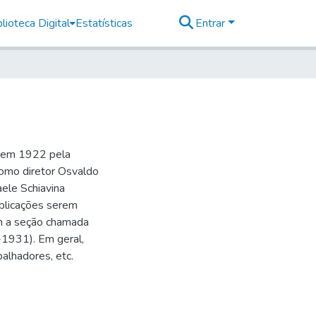
lioteca Digital
Estatísticas
Entrar
o em 1922 pela
como diretor Osvaldo
aele Schiavina
blicações serem
 a seção chamada
-1931). Em geral,
balhadores, etc.