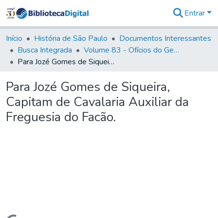
Entrar
Comunidades
&
Início
História de São Paulo
Documentos Interessantes
Coleções
Busca Integrada
Volume 83 - Ofícios do General Martim Lopes Lobo de Saldanha (Governador da Capitania): 1780- 1782
Tudo na
Para Jozé Gomes de Siqueira, Capitam de Cavalaria Auxiliar da Freguesia do Facão.
Biblioteca
Digital
Para Jozé Gomes de Siqueira,
Estatísticas
Capitam de Cavalaria Auxiliar da
Freguesia do Facão.