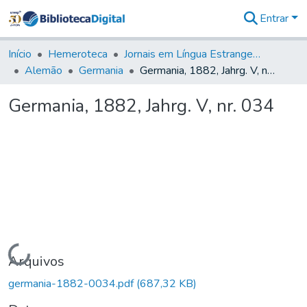
Entrar
Comunidades
&
Início
Hemeroteca
Jornais em Língua Estrangeira
Coleções
Alemão
Germania
Germania, 1882, Jahrg. V, nr. 034
Tudo na
Biblioteca
Germania, 1882, Jahrg. V, nr. 034
Digital
Estatísticas
Carregando...
Arquivos
germania-1882-0034.pdf
(687,32 KB)