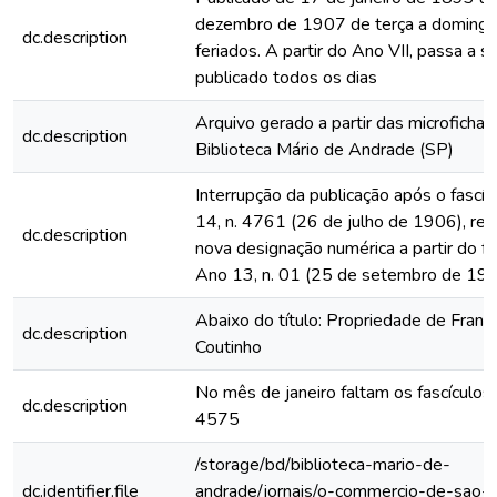
dezembro de 1907 de terça a domingo
dc.description
feriados. A partir do Ano VII, passa a s
publicado todos os dias
Arquivo gerado a partir das microfichas
dc.description
Biblioteca Mário de Andrade (SP)
Interrupção da publicação após o fascí
14, n. 4761 (26 de julho de 1906), rein
dc.description
nova designação numérica a partir do fa
Ano 13, n. 01 (25 de setembro de 19
Abaixo do título: Propriedade de Franc
dc.description
Coutinho
No mês de janeiro faltam os fascículo
dc.description
4575
/storage/bd/biblioteca-mario-de-
dc.identifier.file
andrade/jornais/o-commercio-de-sao-