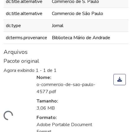
dc.title.alternative
Commercio de S. Paulo
dc.title.alternative
Commercio de São Paulo
dc.type
Jornal
dcterms.provenance
Biblioteca Mário de Andrade
Arquivos
Pacote original
Agora exibindo
1 - 1 de 1
Nome:
o-commercio-de-sao-paulo-
4577.pdf
Tamanho:
3,06 MB
gando...
Formato:
Adobe Portable Document
Format