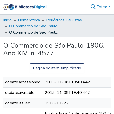
Entrar
Comunidades
&
Início
Hemeroteca
Periódicos Paulistas
Coleções
O Commercio de São Paulo
Tudo na
O Commercio de São Paulo, 1906, Ano XIV, n. 4577
Biblioteca
Digital
O Commercio de São Paulo, 1906,
Estatísticas
Ano XIV, n. 4577
Página do item simplificado
dc.date.accessioned
2013-11-08T19:40:44Z
dc.date.available
2013-11-08T19:40:44Z
dc.date.issued
1906-01-22
Publicado de 17 de janeiro de 1893 a