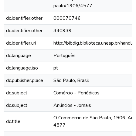
paulo/1906/4577
dc.identifier.other
000070746
dc.identifier.other
340939
dc.identifier.uri
http://bibdig.biblioteca.unesp.br/hand
dc.language
Português
dc.language.iso
pt
dc.publisher.place
São Paulo, Brasil
dc.subject
Comércio - Periódicos
dc.subject
Anúncios - Jornais
O Commercio de São Paulo, 1906, Ano 
dc.title
4577