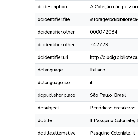
dc.description
A Coleção não possui
dc.identifier.file
/storage/bd/bibliotec
dc.identifier.other
000072084
dc.identifier.other
342729
dc.identifier.uri
http://bibdig.bibliote
dc.language
Italiano
dc.language.iso
it
dc.publisher.place
São Paulo, Brasil
dc.subject
Periódicos brasileiros
dc.title
Il Pasquino Coloniale,
dc.title.alternative
Pasquino Coloniale, Il