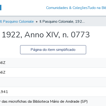
Comunidades & Coleções
Tudo na Bib
Il Pasquino Coloniale
Il Pasquino Coloniale, 1922, Anno XIV, n. 0773
, 1922, Anno XIV, n. 0773
Página do item simplificado
56Z
56Z
 1941
r das microfichas da Biblioteca Mário de Andrade (SP)