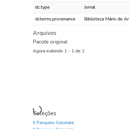
dc.type
Jornal
dcterms.provenance
Biblioteca Mário de A
Arquivos
Pacote original
Agora exibindo
1 - 1 de 1
Carregando...
Coleções
Il Pasquino Coloniale