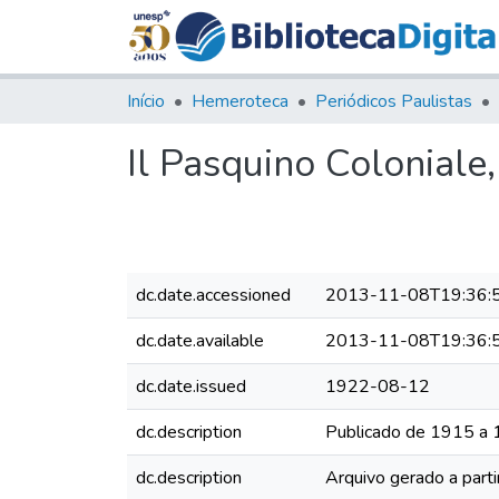
Início
Hemeroteca
Periódicos Paulistas
Il Pasquino Coloniale
dc.date.accessioned
2013-11-08T19:36:
dc.date.available
2013-11-08T19:36:
dc.date.issued
1922-08-12
dc.description
Publicado de 1915 a
dc.description
Arquivo gerado a parti