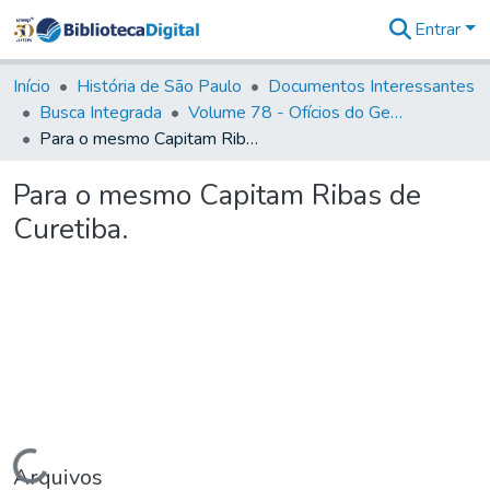
Entrar
Comunidades
&
Início
História de São Paulo
Documentos Interessantes
Coleções
Busca Integrada
Volume 78 - Ofícios do General Martim Lopes Lobo de Saldanha (1777)
Tudo na
Para o mesmo Capitam Ribas de Curetiba.
Biblioteca
Digital
Para o mesmo Capitam Ribas de
Estatísticas
Curetiba.
Carregando...
Arquivos