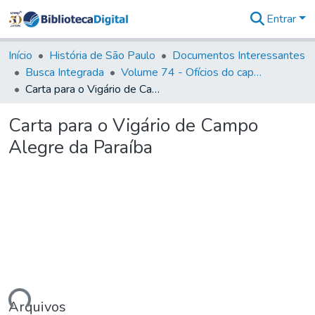
Entrar
Comunidades
&
Início
História de São Paulo
Documentos Interessantes
Coleções
Busca Integrada
Volume 74 - Ofícios do capitão General Martim Lopes Lobo de Saldanha às Câmaras e Comandantes da Capitania (1775)
Tudo na
Carta para o Vigário de Campo Alegre da Paraíba
Biblioteca
Digital
Carta para o Vigário de Campo
Estatísticas
Alegre da Paraíba
Arquivos