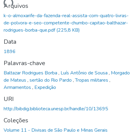
rregando...
Arquivos
k-o-almoxarife-da-fazenda-real-assista-com-quatro-livras-
de-polvora-e-seo-competente-chumbo-capitao-balthazar-
rodrigues-borba-que.pdf
(225,8 KB)
Data
1896
Palavras-chave
Baltazar Rodrigues Borba
,
Luís Antônio de Sousa
,
Morgado
de Mateus
,
sertão do Rio Pardo
,
Tropas militares
,
Armamentos
,
Expedição
URI
http://bibdig.biblioteca.unesp.br/handle/10/13695
Coleções
Volume 11 - Divisas de São Paulo e Minas Gerais