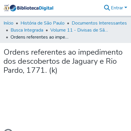
Entrar
Comunidades
&
Início
História de São Paulo
Documentos Interessantes
Coleções
Busca Integrada
Volume 11 - Divisas de São Paulo e Minas Gerais
Tudo na
Ordens referentes ao impedimento dos descobertos de Jaguary e Rio Pardo, 1771. (k)
Biblioteca
Digital
Ordens referentes ao impedimento
Estatísticas
dos descobertos de Jaguary e Rio
Pardo, 1771. (k)