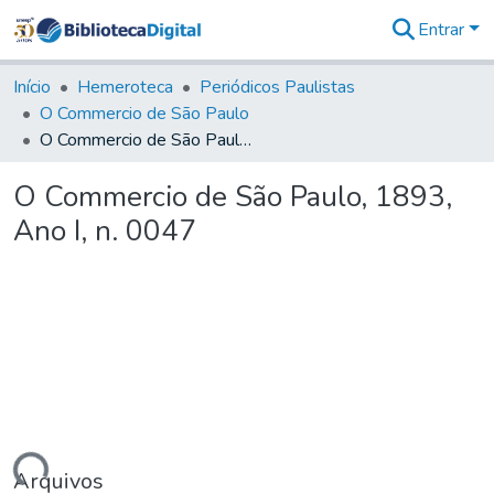
Entrar
Comunidades
&
Início
Hemeroteca
Periódicos Paulistas
Coleções
O Commercio de São Paulo
Tudo na
O Commercio de São Paulo, 1893, Ano I, n. 0047
Biblioteca
Digital
O Commercio de São Paulo, 1893,
Estatísticas
Ano I, n. 0047
Arquivos