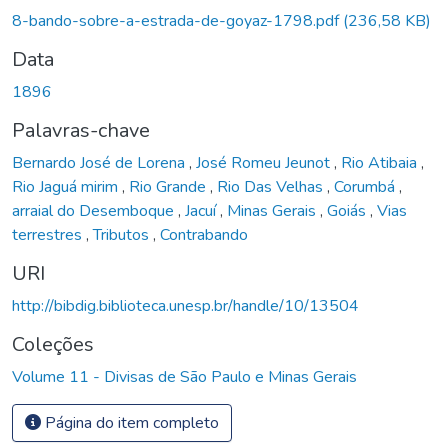
Carregando...
8-bando-sobre-a-estrada-de-goyaz-1798.pdf
(236,58 KB)
Data
1896
Palavras-chave
Bernardo José de Lorena
,
José Romeu Jeunot
,
Rio Atibaia
,
Rio Jaguá mirim
,
Rio Grande
,
Rio Das Velhas
,
Corumbá
,
arraial do Desemboque
,
Jacuí
,
Minas Gerais
,
Goiás
,
Vias
terrestres
,
Tributos
,
Contrabando
URI
http://bibdig.biblioteca.unesp.br/handle/10/13504
Coleções
Volume 11 - Divisas de São Paulo e Minas Gerais
Página do item completo