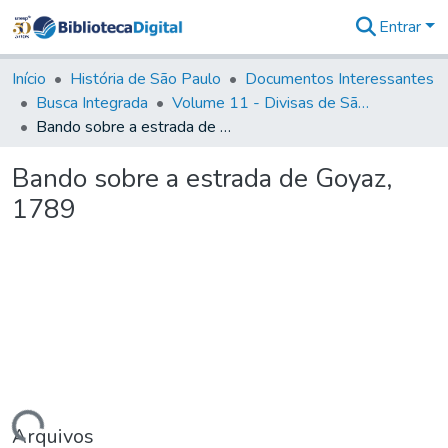
Entrar
Comunidades
&
Início
História de São Paulo
Documentos Interessantes
Coleções
Busca Integrada
Volume 11 - Divisas de São Paulo e Minas Gerais
Tudo na
Bando sobre a estrada de Goyaz, 1789
Biblioteca
Digital
Bando sobre a estrada de Goyaz,
Estatísticas
1789
Arquivos