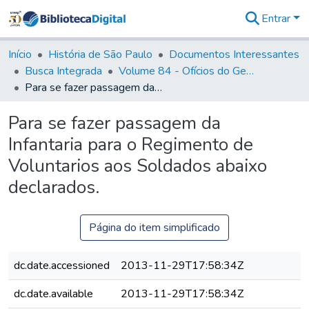
Entrar
Comunidades
&
Início
História de São Paulo
Documentos Interessantes
Coleções
Busca Integrada
Volume 84 - Ofícios do General Martins Lopes de Saldanha (Governador da Capitania): 1782- 1786
Tudo na
Para se fazer passagem da Infantaria para o Regimento de Voluntarios aos Soldados abaixo declarados.
Biblioteca
Digital
Para se fazer passagem da
Estatísticas
Infantaria para o Regimento de
Voluntarios aos Soldados abaixo
declarados.
Página do item simplificado
dc.date.accessioned
2013-11-29T17:58:34Z
dc.date.available
2013-11-29T17:58:34Z