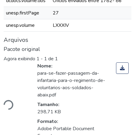
dcdocs.volume.obs
Ofícios enviados entre 1782- 86
unesp.firstPage
27
unesp.volume
LXXXIV
Arquivos
Pacote original
Agora exibindo
1 - 1 de 1
Nome:
para-se-fazer-passagem-da-
infantaria-para-o-regimento-de-
voluntarios-aos-soldados-
abaix.pdf
ando...
Tamanho:
298,71 KB
Formato:
Adobe Portable Document