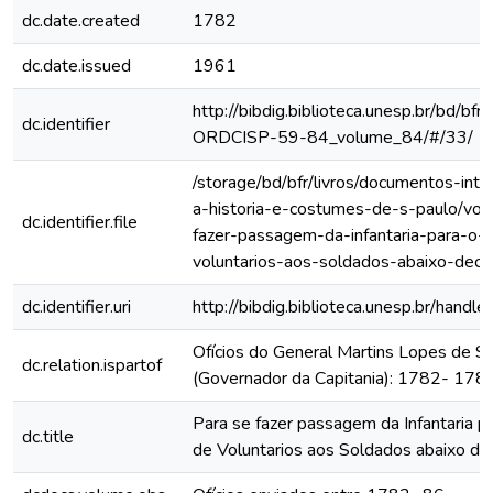
dc.date.created
1782
dc.date.issued
1961
http://bibdig.biblioteca.unesp.br/bd/bf
dc.identifier
ORDCISP-59-84_volume_84/#/33/
/storage/bd/bfr/livros/documentos-int
a-historia-e-costumes-de-s-paulo/vol
dc.identifier.file
fazer-passagem-da-infantaria-para-o-
voluntarios-aos-soldados-abaixo-decl
dc.identifier.uri
http://bibdig.biblioteca.unesp.br/hand
Ofícios do General Martins Lopes de S
dc.relation.ispartof
(Governador da Capitania): 1782- 178
Para se fazer passagem da Infantaria 
dc.title
de Voluntarios aos Soldados abaixo de