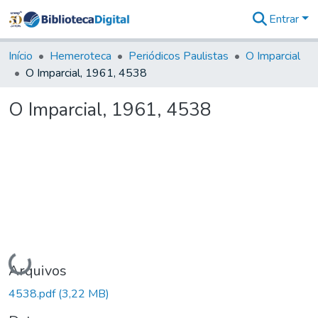
Entrar
Comunidades
&
Início
Hemeroteca
Periódicos Paulistas
O Imparcial
Coleções
O Imparcial, 1961, 4538
Tudo na
Biblioteca
O Imparcial, 1961, 4538
Digital
Estatísticas
Carregando...
Arquivos
4538.pdf
(3,22 MB)