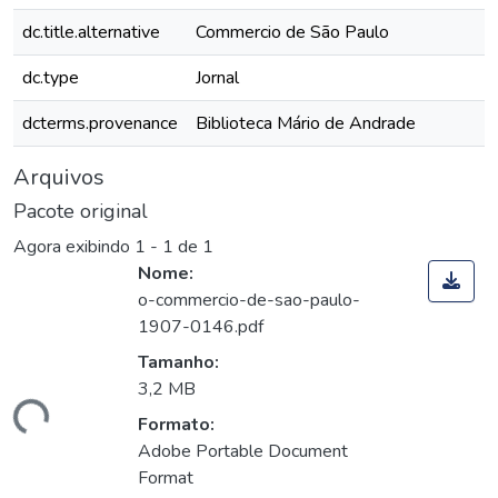
dc.title.alternative
Commercio de São Paulo
dc.type
Jornal
dcterms.provenance
Biblioteca Mário de Andrade
Arquivos
Pacote original
Agora exibindo
1 - 1 de 1
Nome:
o-commercio-de-sao-paulo-
1907-0146.pdf
Tamanho:
3,2 MB
ando...
Formato:
Adobe Portable Document
Format