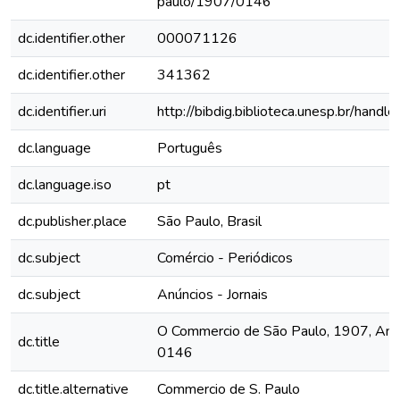
paulo/1907/0146
dc.identifier.other
000071126
dc.identifier.other
341362
dc.identifier.uri
http://bibdig.biblioteca.unesp.br/hand
dc.language
Português
dc.language.iso
pt
dc.publisher.place
São Paulo, Brasil
dc.subject
Comércio - Periódicos
dc.subject
Anúncios - Jornais
O Commercio de São Paulo, 1907, Ano 
dc.title
0146
dc.title.alternative
Commercio de S. Paulo