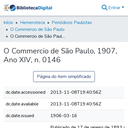
Entrar
Comunidades
&
Início
Hemeroteca
Periódicos Paulistas
Coleções
O Commercio de São Paulo
Tudo na
O Commercio de São Paulo, 1907, Ano XIV, n. 0146
Biblioteca
Digital
O Commercio de São Paulo, 1907,
Estatísticas
Ano XIV, n. 0146
Página do item simplificado
dc.date.accessioned
2013-11-08T19:40:56Z
dc.date.available
2013-11-08T19:40:56Z
dc.date.issued
1906-03-16
Publicado de 17 de janeiro de 1893 a