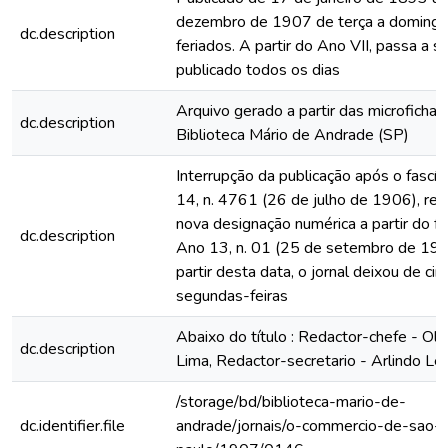
dezembro de 1907 de terça a domingo
dc.description
feriados. A partir do Ano VII, passa a s
publicado todos os dias
Arquivo gerado a partir das microfichas
dc.description
Biblioteca Mário de Andrade (SP)
Interrupção da publicação após o fascí
14, n. 4761 (26 de julho de 1906), rein
nova designação numérica a partir do fa
dc.description
Ano 13, n. 01 (25 de setembro de 190
partir desta data, o jornal deixou de circ
segundas-feiras
Abaixo do título : Redactor-chefe - Ol
dc.description
Lima, Redactor-secretario - Arlindo Le
/storage/bd/biblioteca-mario-de-
dc.identifier.file
andrade/jornais/o-commercio-de-sao-