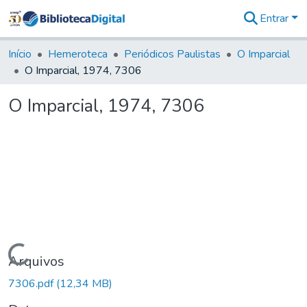
Entrar
Comunidades
&
Início
Hemeroteca
Periódicos Paulistas
O Imparcial
Coleções
O Imparcial, 1974, 7306
Tudo na
Biblioteca
O Imparcial, 1974, 7306
Digital
Estatísticas
Carregando...
Arquivos
7306.pdf
(12,34 MB)