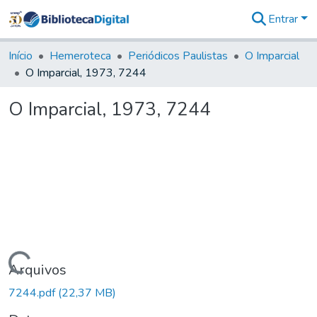
Entrar
Comunidades
&
Início
Hemeroteca
Periódicos Paulistas
O Imparcial
Coleções
O Imparcial, 1973, 7244
Tudo na
Biblioteca
O Imparcial, 1973, 7244
Digital
Estatísticas
Carregando...
Arquivos
7244.pdf
(22,37 MB)