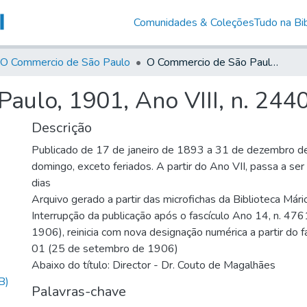
Comunidades & Coleções
Tudo na Bib
O Commercio de São Paulo
O Commercio de São Paulo, 1901, Ano VIII, n. 2440
aulo, 1901, Ano VIII, n. 244
Descrição
Publicado de 17 de janeiro de 1893 a 31 de dezembro d
domingo, exceto feriados. A partir do Ano VII, passa a se
dias
Arquivo gerado a partir das microfichas da Biblioteca Már
Interrupção da publicação após o fascículo Ano 14, n. 476
1906), reinicia com nova designação numérica a partir do f
01 (25 de setembro de 1906)
Abaixo do título: Director - Dr. Couto de Magalhães
B)
Palavras-chave