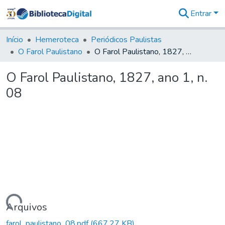
Entrar
Comunidades
&
Início
Hemeroteca
Periódicos Paulistas
Coleções
O Farol Paulistano
O Farol Paulistano, 1827, ano 1, n. 08
Tudo na
Biblioteca
O Farol Paulistano, 1827, ano 1, n.
Digital
08
Estatísticas
Carregando...
Arquivos
farol_paulistano_08.pdf
(667,27 KB)