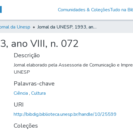
Comunidades & Coleções
Tudo na Bib
ornal da Unesp
Jornal da UNESP, 1993, ano VIII, n. 072
, ano VIII, n. 072
Descrição
Jornal elaborado pela Assessoria de Comunicação e Impre
UNESP
Palavras-chave
Ciência
,
Cultura
URI
http://bibdig.biblioteca.unesp.br/handle/10/25599
Coleções