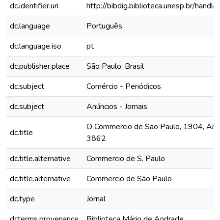
dc.identifier.uri
http://bibdig.biblioteca.unesp.br/hand
dc.language
Português
dc.language.iso
pt
dc.publisher.place
São Paulo, Brasil
dc.subject
Comércio - Periódicos
dc.subject
Anúncios - Jornais
O Commercio de São Paulo, 1904, Ano X
dc.title
3862
dc.title.alternative
Commercio de S. Paulo
dc.title.alternative
Commercio de São Paulo
dc.type
Jornal
dcterms.provenance
Biblioteca Mário de Andrade