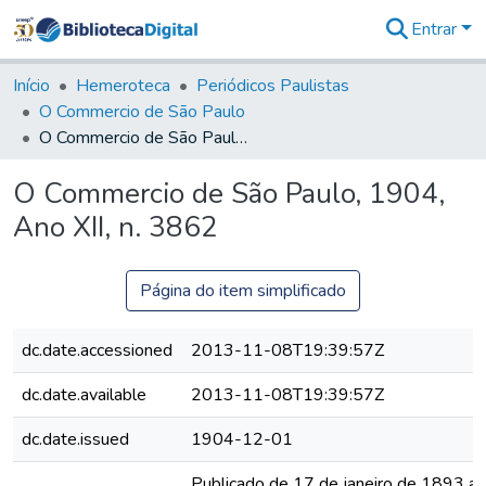
Entrar
Comunidades
&
Início
Hemeroteca
Periódicos Paulistas
Coleções
O Commercio de São Paulo
Tudo na
O Commercio de São Paulo, 1904, Ano XII, n. 3862
Biblioteca
Digital
O Commercio de São Paulo, 1904,
Estatísticas
Ano XII, n. 3862
Página do item simplificado
dc.date.accessioned
2013-11-08T19:39:57Z
dc.date.available
2013-11-08T19:39:57Z
dc.date.issued
1904-12-01
Publicado de 17 de janeiro de 1893 a