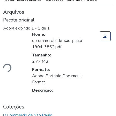
Arquivos
Pacote original
Agora exibindo
1 - 1 de 1
Nome:
o-commercio-de-sao-paulo-
1904-3862.pdf
Tamanho:
ando...
2,77 MB
Formato:
Adobe Portable Document
Format
Descrição:
Coleções
O Commercio de São Paulo