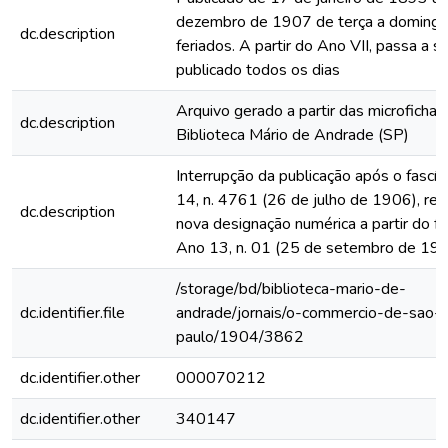
dezembro de 1907 de terça a domingo
dc.description
feriados. A partir do Ano VII, passa a s
publicado todos os dias
Arquivo gerado a partir das microfichas
dc.description
Biblioteca Mário de Andrade (SP)
Interrupção da publicação após o fascí
14, n. 4761 (26 de julho de 1906), rein
dc.description
nova designação numérica a partir do fa
Ano 13, n. 01 (25 de setembro de 19
/storage/bd/biblioteca-mario-de-
dc.identifier.file
andrade/jornais/o-commercio-de-sao-
paulo/1904/3862
dc.identifier.other
000070212
dc.identifier.other
340147