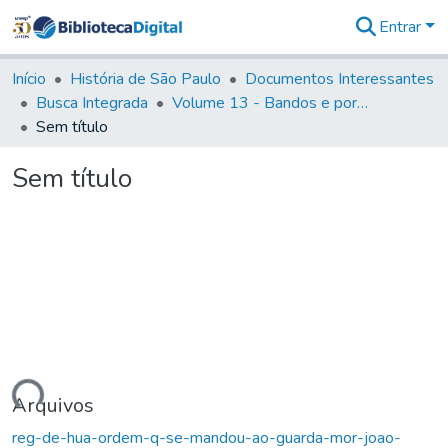
Entrar
Comunidades
&
Início
História de São Paulo
Documentos Interessantes
Coleções
Busca Integrada
Volume 13 - Bandos e portarias de Rodrigo Cesar de Menezes
Tudo na
Sem título
Biblioteca
Digital
Sem título
Estatísticas
egando...
Arquivos
reg-de-hua-ordem-q-se-mandou-ao-guarda-mor-joao-