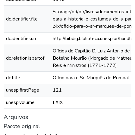
/storage/bd/bfr/livros/documentos-int
dc.identifier.file
para-a-historia-e-costumes-de-s-paul
lxix/oficio-para-o-sr-marques-de-pom
dc.identifier.uri
http://bibdig.biblioteca.unesp.br/hand
Ofícios do Capitão D. Luiz Antonio de 
dc.relation.ispartof
Botelho Mourão (Morgado de Matheus)
Reis e Ministros (1771-1772)
dc.title
Ofício para o Sr. Marquês de Pombal
unesp.firstPage
121
unesp.volume
LXIX
Arquivos
Pacote original