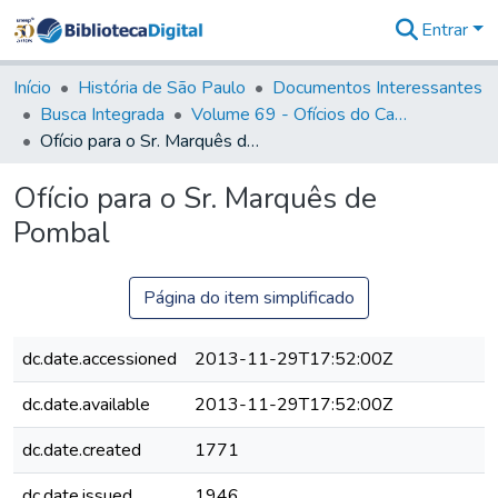
Entrar
Comunidades
&
Início
História de São Paulo
Documentos Interessantes
Coleções
Busca Integrada
Volume 69 - Ofícios do Capitão D. Luiz Antonio de Souza Botelho Mourão aos Vice-Reis e Ministros (1771-1772)
Tudo na
Ofício para o Sr. Marquês de Pombal
Biblioteca
Digital
Ofício para o Sr. Marquês de
Estatísticas
Pombal
Página do item simplificado
dc.date.accessioned
2013-11-29T17:52:00Z
dc.date.available
2013-11-29T17:52:00Z
dc.date.created
1771
dc.date.issued
1946