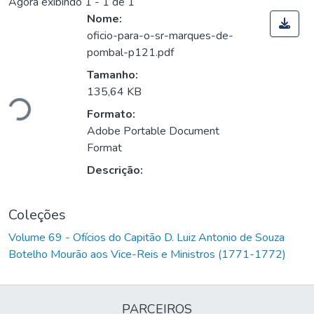
Agora exibindo
1 - 1 de 1
Nome:
oficio-para-o-sr-marques-de-
pombal-p121.pdf
Tamanho:
ando...
135,64 KB
Formato:
Adobe Portable Document
Format
Descrição:
Coleções
Volume 69 - Ofícios do Capitão D. Luiz Antonio de Souza
Botelho Mourão aos Vice-Reis e Ministros (1771-1772)
PARCEIROS