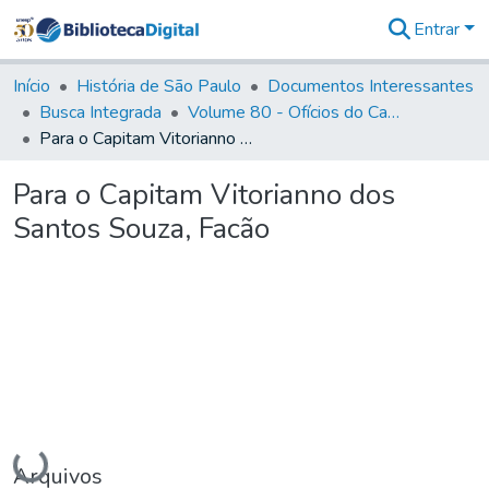
Entrar
Comunidades
&
Início
História de São Paulo
Documentos Interessantes
Coleções
Busca Integrada
Volume 80 - Ofícios do Capitão General Martim Lopes Lobo de Saldanha (1777-1780)
Tudo na
Para o Capitam Vitorianno dos Santos Souza, Facão
Biblioteca
Digital
Para o Capitam Vitorianno dos
Estatísticas
Santos Souza, Facão
Carregando...
Arquivos