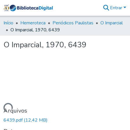
Entrar
Comunidades
&
Início
Hemeroteca
Periódicos Paulistas
O Imparcial
Coleções
O Imparcial, 1970, 6439
Tudo na
Biblioteca
O Imparcial, 1970, 6439
Digital
Estatísticas
Carregando...
Arquivos
6439.pdf
(12,42 MB)