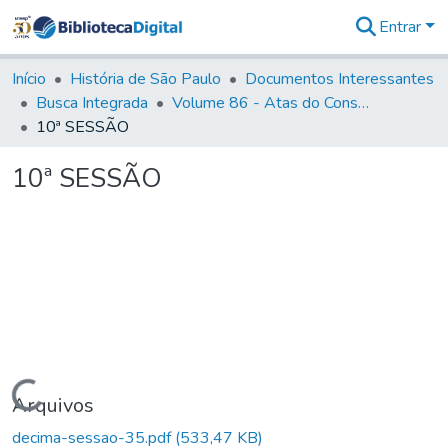
Entrar
Comunidades
&
Início
História de São Paulo
Documentos Interessantes
Coleções
Busca Integrada
Volume 86 - Atas do Conselho da Presidência da Província de São Paulo (1824-1829)
Tudo na
10ª SESSÃO
Biblioteca
Digital
10ª SESSÃO
Estatísticas
Carregando...
Arquivos
decima-sessao-35.pdf
(533,47 KB)