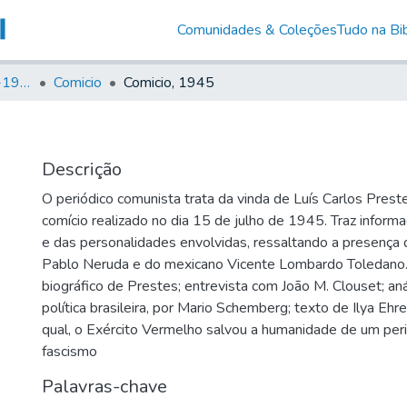
Comunidades & Coleções
Tudo na Bib
Canto Libertário (1906-1995)
Comicio
Comicio, 1945
Descrição
O periódico comunista trata da vinda de Luís Carlos Prest
comício realizado no dia 15 de julho de 1945. Traz infor
e das personalidades envolvidas, ressaltando a presença 
Pablo Neruda e do mexicano Vicente Lombardo Toledano.
biográfico de Prestes; entrevista com João M. Clouset; aná
política brasileira, por Mario Schemberg; texto de Ilya Eh
qual, o Exército Vermelho salvou a humanidade de um peri
fascismo
Palavras-chave