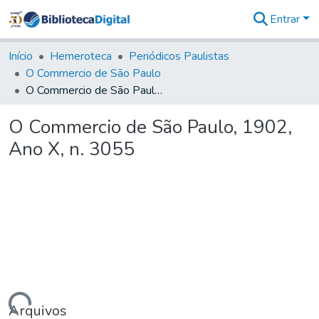
Entrar
Comunidades
&
Início
Hemeroteca
Periódicos Paulistas
Coleções
O Commercio de São Paulo
Tudo na
O Commercio de São Paulo, 1902, Ano X, n. 3055
Biblioteca
Digital
O Commercio de São Paulo, 1902,
Estatísticas
Ano X, n. 3055
Arquivos