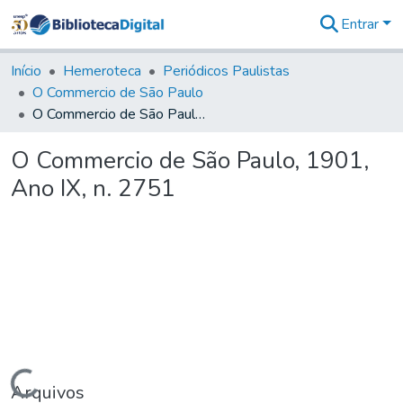
Entrar
Comunidades
&
Início
Hemeroteca
Periódicos Paulistas
Coleções
O Commercio de São Paulo
Tudo na
O Commercio de São Paulo, 1901, Ano IX, n. 2751
Biblioteca
Digital
O Commercio de São Paulo, 1901,
Estatísticas
Ano IX, n. 2751
Carregando...
Arquivos