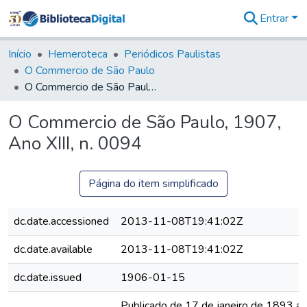
Entrar
Comunidades
&
Início
Hemeroteca
Periódicos Paulistas
Coleções
O Commercio de São Paulo
Tudo na
O Commercio de São Paulo, 1907, Ano XIII, n. 0094
Biblioteca
Digital
O Commercio de São Paulo, 1907,
Estatísticas
Ano XIII, n. 0094
Página do item simplificado
dc.date.accessioned
2013-11-08T19:41:02Z
dc.date.available
2013-11-08T19:41:02Z
dc.date.issued
1906-01-15
Publicado de 17 de janeiro de 1893 a