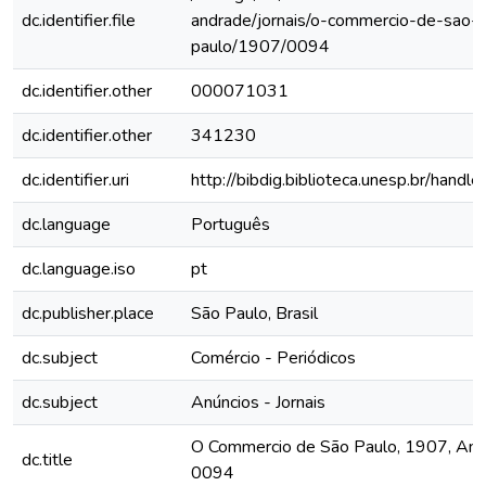
dc.identifier.file
andrade/jornais/o-commercio-de-sao-
paulo/1907/0094
dc.identifier.other
000071031
dc.identifier.other
341230
dc.identifier.uri
http://bibdig.biblioteca.unesp.br/hand
dc.language
Português
dc.language.iso
pt
dc.publisher.place
São Paulo, Brasil
dc.subject
Comércio - Periódicos
dc.subject
Anúncios - Jornais
O Commercio de São Paulo, 1907, Ano X
dc.title
0094