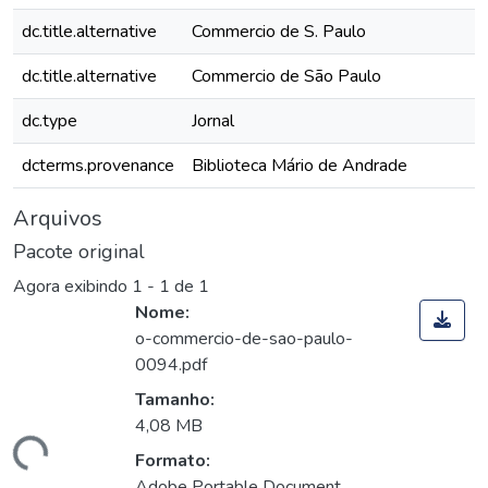
dc.title.alternative
Commercio de S. Paulo
dc.title.alternative
Commercio de São Paulo
dc.type
Jornal
dcterms.provenance
Biblioteca Mário de Andrade
Arquivos
Pacote original
Agora exibindo
1 - 1 de 1
Nome:
o-commercio-de-sao-paulo-
0094.pdf
Tamanho:
4,08 MB
gando...
Formato:
Adobe Portable Document