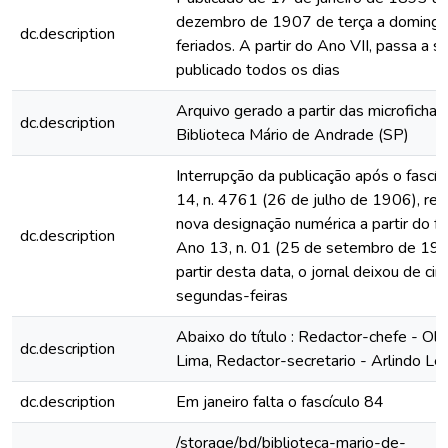
dezembro de 1907 de terça a domingo
dc.description
feriados. A partir do Ano VII, passa a s
publicado todos os dias
Arquivo gerado a partir das microfichas
dc.description
Biblioteca Mário de Andrade (SP)
Interrupção da publicação após o fascí
14, n. 4761 (26 de julho de 1906), rein
nova designação numérica a partir do fa
dc.description
Ano 13, n. 01 (25 de setembro de 190
partir desta data, o jornal deixou de circ
segundas-feiras
Abaixo do título : Redactor-chefe - Ol
dc.description
Lima, Redactor-secretario - Arlindo Le
dc.description
Em janeiro falta o fascículo 84
/storage/bd/biblioteca-mario-de-