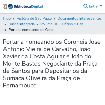
Entrar
Comunidades
&
Início
História de São Paulo
Documentos Interessantes
Coleções
Busca Integrada
Volume 90 - Ofícios e Bandos do Capitão General, Conde de Palma, aos funcionários da Capitania (1814- 1817)
Tudo na
Portaria nomeando os Coroneis Jose Antonio Vieira de Carvalho, João Xavier da Costa Aguiar e João do Monte Bastos Negociante da Praça de Santos para Depositarios da Sumaca Oliveira da Praça de Pernambuco
Biblioteca
Digital
Portaria nomeando os Coroneis Jose
Estatísticas
Antonio Vieira de Carvalho, João
Xavier da Costa Aguiar e João do
Monte Bastos Negociante da Praça
de Santos para Depositarios da
Sumaca Oliveira da Praça de
Pernambuco