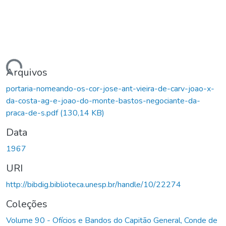
Carregando...
Arquivos
portaria-nomeando-os-cor-jose-ant-vieira-de-carv-joao-x-
da-costa-ag-e-joao-do-monte-bastos-negociante-da-
praca-de-s.pdf
(130,14 KB)
Data
1967
URI
http://bibdig.biblioteca.unesp.br/handle/10/22274
Coleções
Volume 90 - Ofícios e Bandos do Capitão General, Conde de