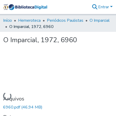
Entrar
Comunidades
&
Início
Hemeroteca
Periódicos Paulistas
O Imparcial
Coleções
O Imparcial, 1972, 6960
Tudo na
Biblioteca
O Imparcial, 1972, 6960
Digital
Estatísticas
Carregando...
Arquivos
6960.pdf
(46,94 MB)