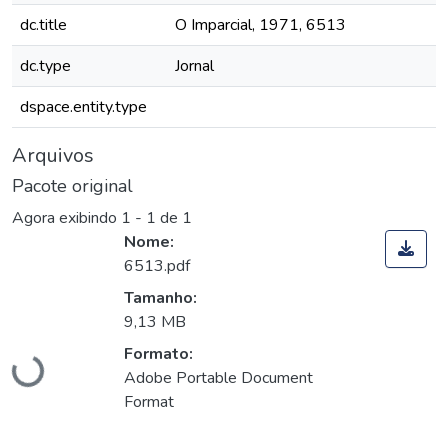
dc.title
O Imparcial, 1971, 6513
dc.type
Jornal
dspace.entity.type
Arquivos
Pacote original
Agora exibindo
1 - 1 de 1
Nome:
6513.pdf
Tamanho:
Carregando...
9,13 MB
Formato:
Adobe Portable Document
Format