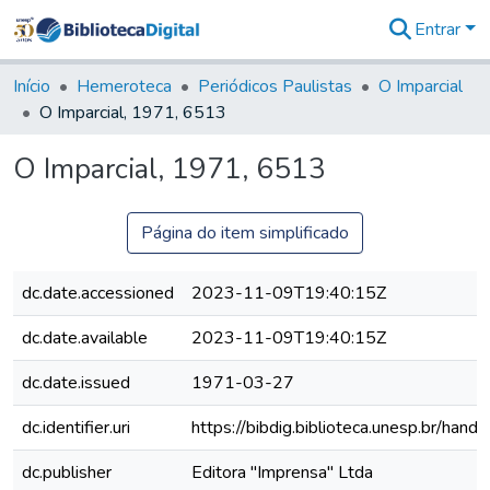
Entrar
Comunidades
&
Início
Hemeroteca
Periódicos Paulistas
O Imparcial
Coleções
O Imparcial, 1971, 6513
Tudo na
Biblioteca
O Imparcial, 1971, 6513
Digital
Estatísticas
Página do item simplificado
dc.date.accessioned
2023-11-09T19:40:15Z
dc.date.available
2023-11-09T19:40:15Z
dc.date.issued
1971-03-27
dc.identifier.uri
https://bibdig.biblioteca.unesp.br/han
dc.publisher
Editora "Imprensa" Ltda