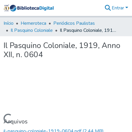
Entrar
Comunidades
&
Início
Hemeroteca
Periódicos Paulistas
Coleções
Il Pasquino Coloniale
Il Pasquino Coloniale, 1919, Anno XII, n. 0604
Tudo na
Biblioteca
Il Pasquino Coloniale, 1919, Anno
Digital
XII, n. 0604
Estatísticas
Carregando...
Arquivos
il-pasquino-coloniale-1919-0604.pdf
(2,44 MB)