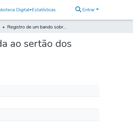
lioteca Digital
Estatísticas
Entrar
Registro de um bando sobre o socorro que se manda ao sertão dos Goiases
a ao sertão dos