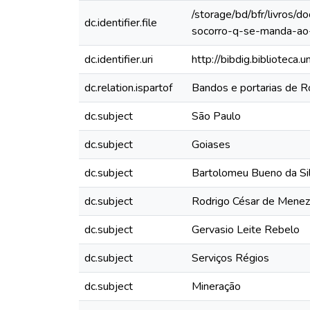
/storage/bd/bfr/livros/
dc.identifier.file
socorro-q-se-manda-ao
dc.identifier.uri
http://bibdig.biblioteca
dc.relation.ispartof
Bandos e portarias de 
dc.subject
São Paulo
dc.subject
Goiases
dc.subject
Bartolomeu Bueno da Si
dc.subject
Rodrigo César de Mene
dc.subject
Gervasio Leite Rebelo
dc.subject
Serviços Régios
dc.subject
Mineração