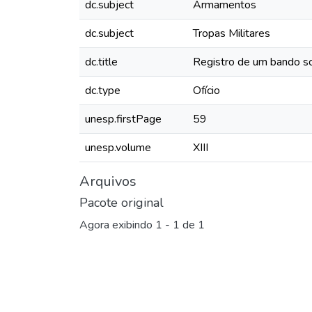
dc.subject
Armamentos
dc.subject
Tropas Militares
dc.title
Registro de um bando s
dc.type
Ofício
unesp.firstPage
59
unesp.volume
XIII
Arquivos
Pacote original
Agora exibindo
1 - 1 de 1