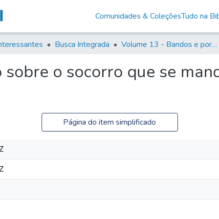
Comunidades & Coleções
Tudo na Bib
nteressantes
Busca Integrada
Volume 13 - Bandos e portarias de Rodrigo Cesar de Menezes
 sobre o socorro que se mand
Página do item simplificado
Z
Z