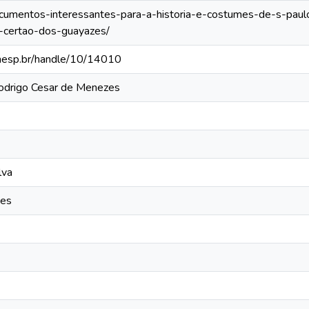
documentos-interessantes-para-a-historia-e-costumes-de-s-paul
-certao-dos-guayazes/
.unesp.br/handle/10/14010
Rodrigo Cesar de Menezes
lva
zes