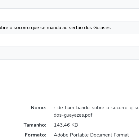
obre o socorro que se manda ao sertão dos Goiases
Nome:
r-de-hum-bando-sobre-o-socorro-q-s
dos-guayazes.pdf
Tamanho:
143,46 KB
Formato:
Adobe Portable Document Format