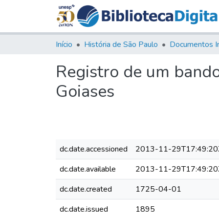
Início
História de São Paulo
Documentos I
Registro de um bando
Goiases
dc.date.accessioned
2013-11-29T17:49:20
dc.date.available
2013-11-29T17:49:20
dc.date.created
1725-04-01
dc.date.issued
1895