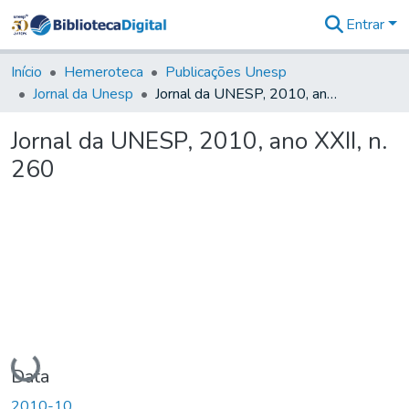
Entrar
Comunidades
&
Início
Hemeroteca
Publicações Unesp
Coleções
Jornal da Unesp
Jornal da UNESP, 2010, ano XXII, n. 260
Tudo na
Biblioteca
Jornal da UNESP, 2010, ano XXII, n.
Digital
260
Estatísticas
Carregando...
Data
2010-10