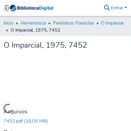
Entrar
Comunidades
&
Início
Hemeroteca
Periódicos Paulistas
O Imparcial
Coleções
O Imparcial, 1975, 7452
Tudo na
Biblioteca
O Imparcial, 1975, 7452
Digital
Estatísticas
Carregando...
Arquivos
7452.pdf
(18,05 MB)