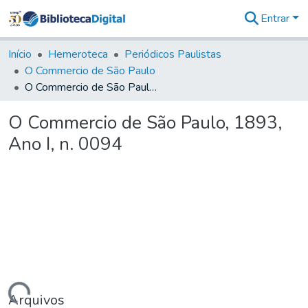
Entrar
Comunidades
&
Início
Hemeroteca
Periódicos Paulistas
Coleções
O Commercio de São Paulo
Tudo na
O Commercio de São Paulo, 1893, Ano I, n. 0094
Biblioteca
Digital
O Commercio de São Paulo, 1893,
Estatísticas
Ano I, n. 0094
Arquivos