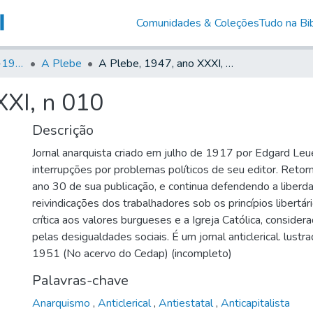
Comunidades & Coleções
Tudo na Bib
Canto Libertário (1906-1995)
A Plebe
A Plebe, 1947, ano XXXI, n 010
XXI, n 010
Descrição
Jornal anarquista criado em julho de 1917 por Edgard Leu
interrupções por problemas políticos de seu editor. Reto
ano 30 de sua publicação, e continua defendendo a liberda
reivindicações dos trabalhadores sob os princípios libertár
crítica aos valores burgueses e a Igreja Católica, conside
pelas desigualdades sociais. É um jornal anticlerical. lus
1951 (No acervo do Cedap) (incompleto)
Palavras-chave
Anarquismo
,
Anticlerical
,
Antiestatal
,
Anticapitalista