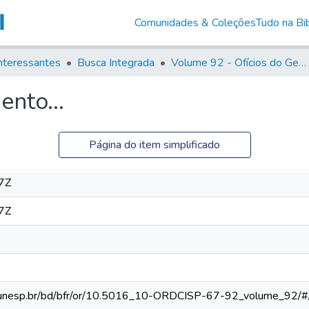
Comunidades & Coleções
Tudo na Bib
nteressantes
Busca Integrada
Volume 92 - Ofícios do General D. Luiz aos diversos funcionários da Capitania (1768- 1772)
nto...
Página do item simplificado
7Z
7Z
eca.unesp.br/bd/bfr/or/10.5016_10-ORDCISP-67-92_volume_92/