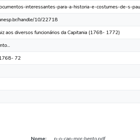
s/documentos-interessantes-para-a-historia-e-costumes-de-s-p
ca.unesp.br/handle/10/22718
uiz aos diversos funcionários da Capitania (1768- 1772)
to...
e 1768- 72
Nome:
p-o-cap-mor-bento.pdf