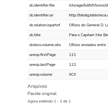
dc.identifier.file
/storage/bd/bfr/livro
dc.identifier.uri
http://bibdig.bibliote
dc.relation.ispartof
Ofícios do General D. L
dc.title
Para o Capitam Mor Ben
dcdocs.volume.obs
Ofícios enviados entr
unesp.firstPage
121
unesp.lastPage
122
unesp.volume
XCII
Arquivos
Pacote original
Agora exibindo
1 - 1 de 1