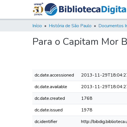
Início
História de São Paulo
Documentos I
Para o Capitam Mor Be
dc.date.accessioned
2013-11-29T18:04:2
dc.date.available
2013-11-29T18:04:2
dc.date.created
1768
dc.date.issued
1978
dc.identifier
http://bibdig.bibliot