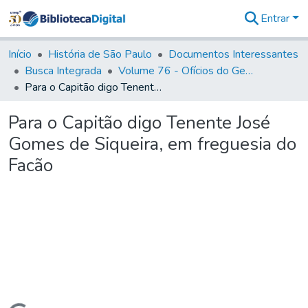
Entrar
Comunidades
&
Início
História de São Paulo
Documentos Interessantes
Coleções
Busca Integrada
Volume 76 - Ofícios do General Martim Lopes Lobo de Saldanha (Governador da Capitania): 1776- 1777
Tudo na
Para o Capitão digo Tenente José Gomes de Siqueira, em freguesia do Facão
Biblioteca
Digital
Para o Capitão digo Tenente José
Estatísticas
Gomes de Siqueira, em freguesia do
Facão