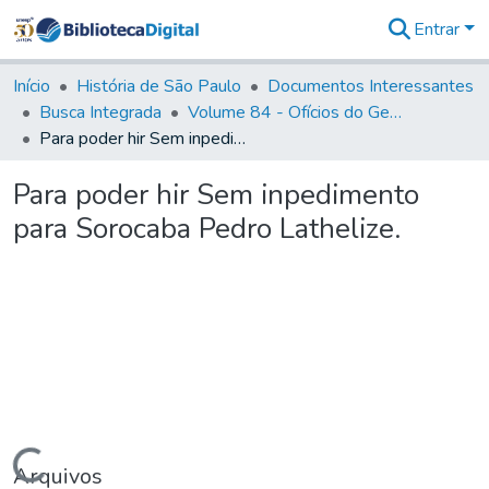
Entrar
Comunidades
&
Início
História de São Paulo
Documentos Interessantes
Coleções
Busca Integrada
Volume 84 - Ofícios do General Martins Lopes de Saldanha (Governador da Capitania): 1782- 1786
Tudo na
Para poder hir Sem inpedimento para Sorocaba Pedro Lathelize.
Biblioteca
Digital
Para poder hir Sem inpedimento
Estatísticas
para Sorocaba Pedro Lathelize.
Carregando...
Arquivos