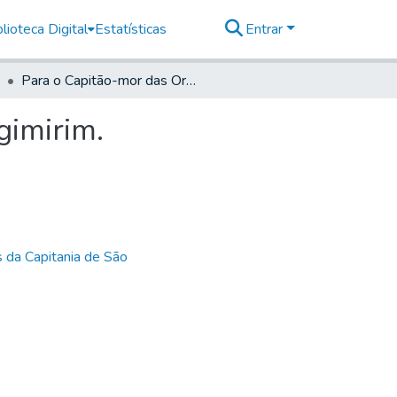
lioteca Digital
Estatísticas
Entrar
Para o Capitão-mor das Ordenanças da Vila de Mogimirim.
gimirim.
 da Capitania de São