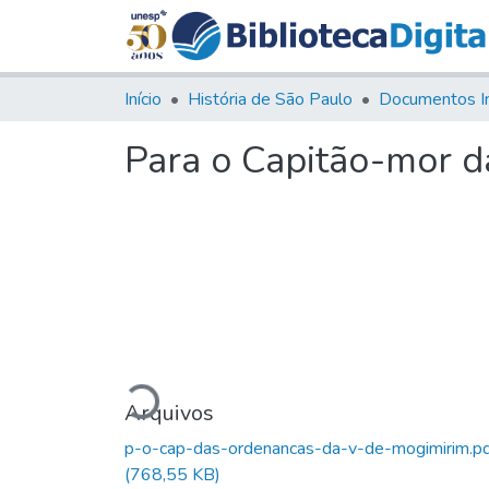
Início
História de São Paulo
Documentos I
Para o Capitão-mor d
Carregando...
Arquivos
p-o-cap-das-ordenancas-da-v-de-mogimirim.p
(768,55 KB)